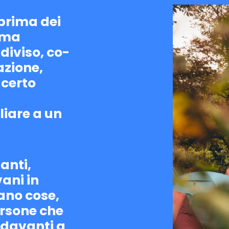
 prima dei
orma
diviso, co-
azione,
n certo
liare a un
tanti,
ani in
ano cose,
ersone che
 davanti a