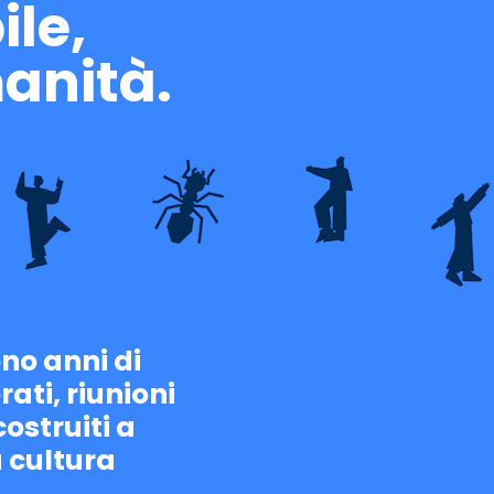
ile,
manità.
no anni di
ati, riunioni
ostruiti a
 cultura