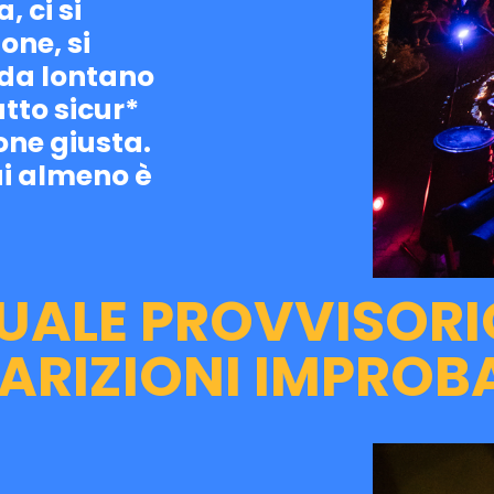
, ci si
one, si
 da lontano
utto sicur*
one giusta.
ui almeno è
ALE PROVVISORI
RIZIONI IMPROBABILI​​