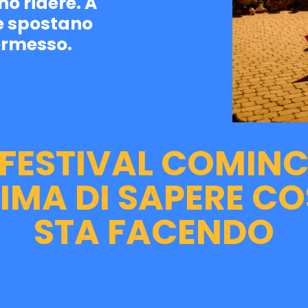
no ridere. A
te spostano
ermesso.
L FESTIVAL COMINC
IMA DI SAPERE C
STA FACENDO