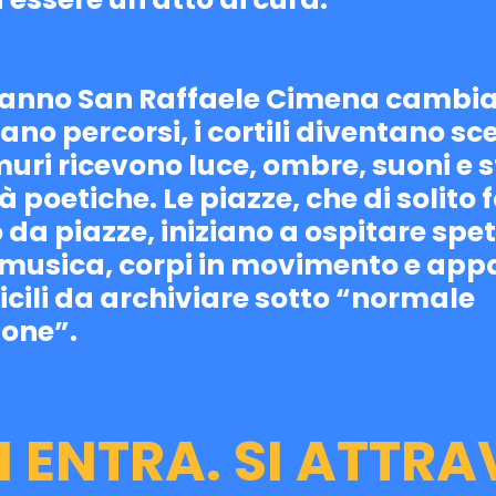
ere un atto di cura.​​​​​​​
’anno San Raffaele Cimena cambia 
no percorsi, i cortili diventano sce
muri ricevono luce, ombre, suoni e 
 poetiche. Le piazze, che di solito f
 da piazze, iniziano a ospitare spet
, musica, corpi in movimento e appa
ficili da archiviare sotto “normale
one”.
I ENTRA. SI ATTRA