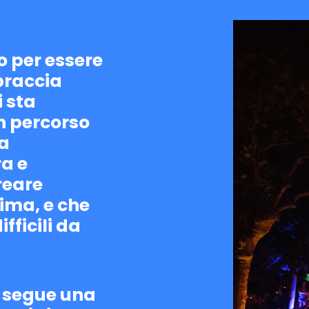
o per essere
braccia
i sta
n percorso
ma
ra e
reare
ima, e che
fficili da
i segue una