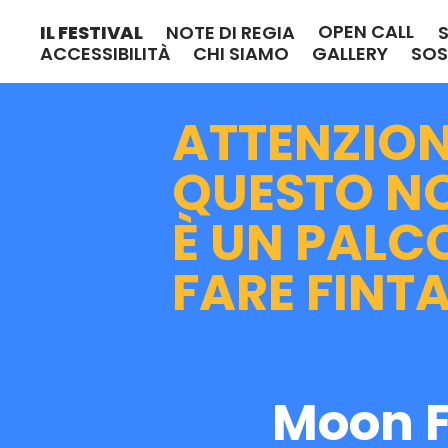
OPEN CALL
IL FESTIVAL
NOTE DI REGIA
ACCESSIBILITÀ
CHI SIAMO
GALLERY
SOS
ATTENZION
QUESTO NO
È UN PALC
FARE
FINTA
Moon F