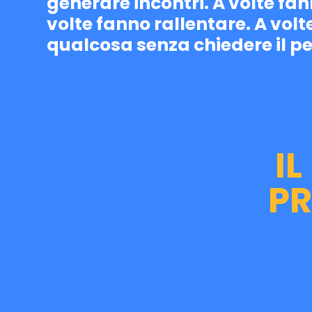
generare incontri. A volte fan
volte fanno rallentare. A vol
qualcosa senza chiedere il p
I
PR