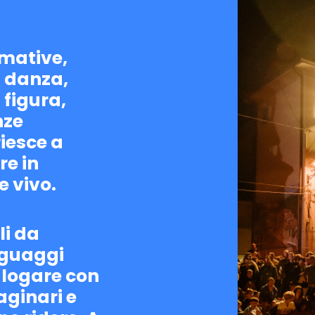
rmative,
, danza,
 figura,
nze
riesce a
re in
 vivo.
li da
nguaggi
ialogare con
aginari e