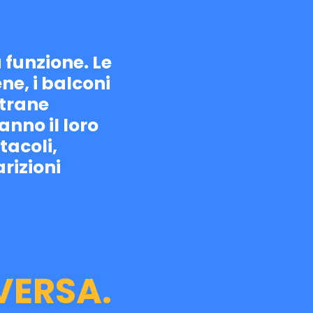
funzione. Le
ne, i balconi
strane
anno il loro
tacoli,
rizioni
VERSA.