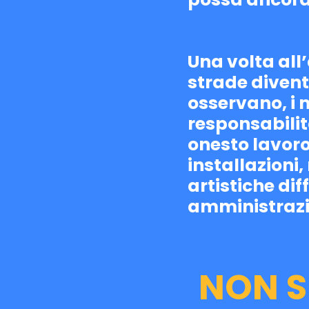
possa ancora ess
Una volta all
strade diventa
osservano, i 
responsabilità
onesto lavoro
installazioni
artistiche dif
amministrazi
NON S