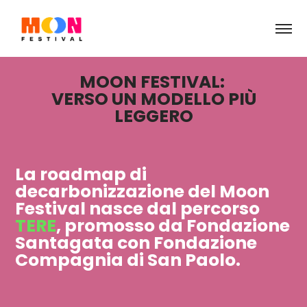
MOON FESTIVAL:
VERSO UN MODELLO PIÙ
LEGGERO
La roadmap di
decarbonizzazione del Moon
Festival nasce dal percorso
TERE
, promosso da Fondazione
Santagata con Fondazione
Compagnia di San Paolo.