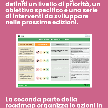
definiti un livello di priorità, un
obiettivo specifico e una serie
di interventi da sviluppare
nelle prossime edizioni.​​​​​​​
La seconda parte della
roadmap organizza le azioni in